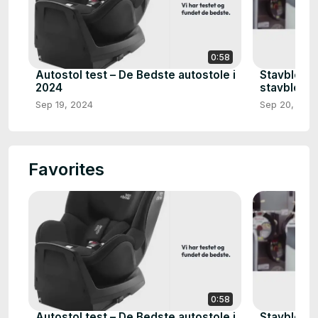
0:58
Autostol test – De Bedste autostole i
Stavblende
2024
stavblende
Sep 19, 2024
Sep 20, 202
Favorites
0:58
Autostol test – De Bedste autostole i
Stavblende