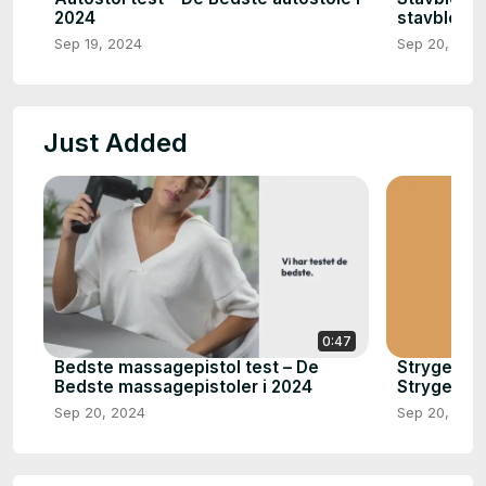
2024
stavblende
Sep 19, 2024
Sep 20, 202
Just Added
0:47
Bedste massagepistol test – De
Strygebræt
Bedste massagepistoler i 2024
Strygebræt
Sep 20, 2024
Sep 20, 202