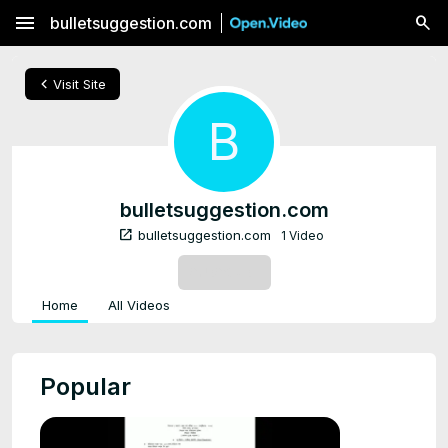
menu
bulletsuggestion.com
chevron_left
Visit Site
B
bulletsuggestion.com
open_in_new
bulletsuggestion.com
1 Video
SUBSCRIBE
Home
All Videos
Popular