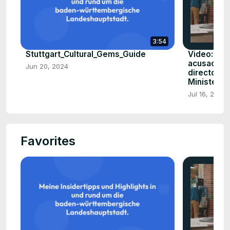
3:54
Stuttgart_Cultural_Gems_Guide
Video: Alf
acusacione
Jun 20, 2024
directora
Ministerio
Jul 16, 2024
Favorites