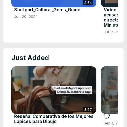
3:54
Stuttgart_Cultural_Gems_Guide
Video: Alf
acusacione
Jun 20, 2024
directora
Ministerio
Jul 16, 2024
Just Added
3:57
Reseña: Comparativa de los Mejores
1_7
Lápices para Dibujo
Sep 1, 2024