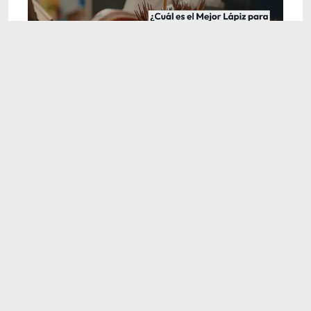
3:57
Reseña: Comparativa de los Mejores Lápices
para Dibujo
Sep 1, 2024
3:43
1_7