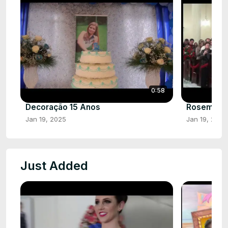
0:58
Decoração 15 Anos
Rosemari e
Jan 19, 2025
Jan 19, 2025
Just Added