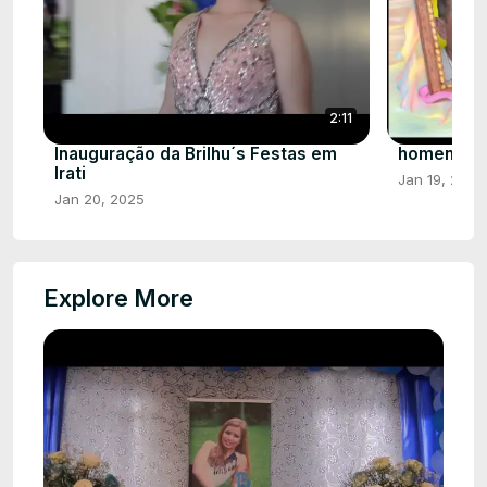
2:11
Inauguração da Brilhu´s Festas em
homenage
Irati
Jan 19, 2025
Jan 20, 2025
Explore More