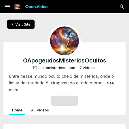
menu
chevron_left
Visit Site
OApogeudosMisteriosOcultos
open_in_new
olokomisterioso.com
17 Videos
Entre nesse mundo oculto cheio de mistérios, onde o
limiar da realidade é ultrapassado a todo mome...
See
more
SUBSCRIBE
Home
All Videos