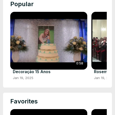
Popular
0:58
Decoração 15 Anos
Rosemari e
Jan 19, 2025
Jan 19, 2025
Favorites