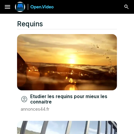
menu
Requins
Etudier les requins pour mieux les
account_circle
connaitre
annonces44.fr