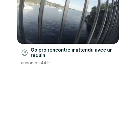
Go pro rencontre inattendu avec un
account_circle
requin
annonces44.fr