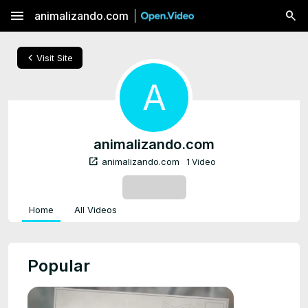
menu
animalizando.com
chevron_left
Visit Site
A
animalizando.com
open_in_new
animalizando.com
1 Video
SUBSCRIBE
Home
All Videos
Popular