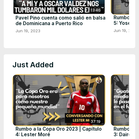
13:46
Rumbo a la
Pavel Pino cuenta como salió en balsa
5: Yosel P
de Dominicana a Puerto Rico
Jun 19, 2023
Jun 19, 2023
Just Added
37:19
Rumbo a la Copa Oro 2023 | Capítulo
Rumbo a la
4: Lester Moré
3: Dairon 