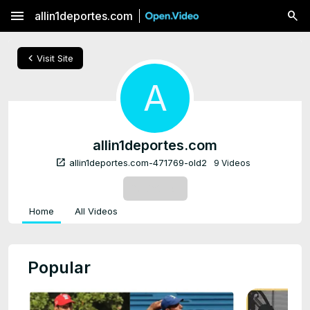
menu
allin1deportes.com
chevron_left
Visit Site
A
allin1deportes.com
open_in_new
allin1deportes.com-471769-old2
9 Videos
SUBSCRIBE
Home
All Videos
Popular