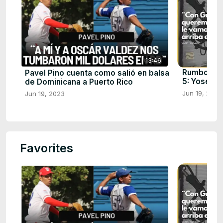
13:46
Rumbo a la
Pavel Pino cuenta como salió en balsa
5: Yosel P
de Dominicana a Puerto Rico
Jun 19, 2023
Jun 19, 2023
Favorites