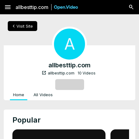
menu
allbesttip.com
chevron_left
Visit Site
A
allbesttip.com
open_in_new
allbesttip.com
10 Videos
SUBSCRIBE
Home
All Videos
Popular