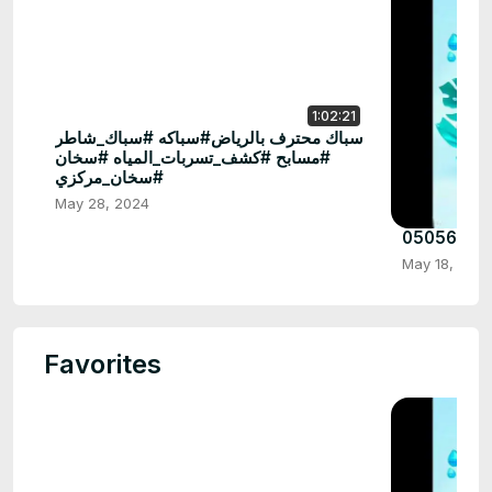
1:02:21
سباك محترف بالرياض#سباكه #سباك_شاطر
#مسابح #كشف_تسربات_المياه #سخان
#سخان_مركزي
May 28, 2024
May 18, 202
Favorites