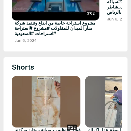
 فيلا#سباكه
#سباك_شاطر
رف_بالرياض
3:02
Jun 6, 2024
مشروع استراحة خاصة من ابداع وتنفيذ شركة
منار الميدان للمقاولات #مشروع #استراحة
#استراحات #السعودية
Jun 6, 2024
Shorts
0:22
عزل اسطح عزل اكرلك
غسل وتنظيف و صيانة سخان مركزي