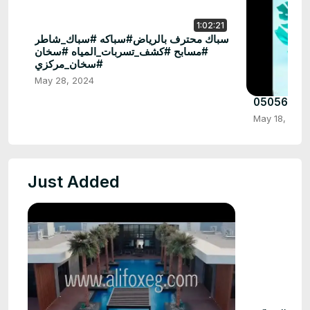
1:02:21
سباك محترف بالرياض#سباكه #سباك_شاطر
#مسابح #كشف_تسربات_المياه #سخان
#سخان_مركزي
May 28, 2024
May 18, 202
Just Added