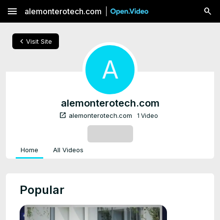
menu
alemonterotech.com
chevron_left
Visit Site
A
alemonterotech.com
open_in_new
alemonterotech.com
1 Video
SUBSCRIBE
Home
All Videos
Popular