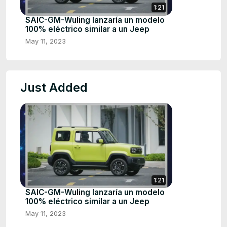
1:21
SAIC-GM-Wuling lanzaría un modelo
100% eléctrico similar a un Jeep
May 11, 2023
Just Added
1:21
SAIC-GM-Wuling lanzaría un modelo
100% eléctrico similar a un Jeep
May 11, 2023