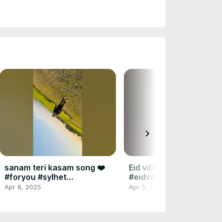
chevron_right
sanam teri kasam song ❤️
Eid vibes panjabi 🌙❤️
#foryou #sylhet
#eidvibes #foryou
#foryoupage
#sortvideo #panjabi
Apr 8, 2025
Apr 5, 2025