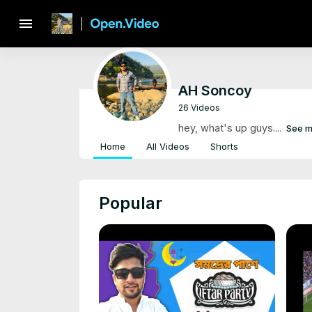
menu
AH Soncoy
26 Videos
hey, what's up guys....
See m
Home
All Videos
Shorts
Popular