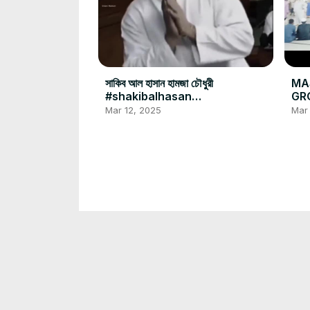
সাকিব আল হাসান হামজা চৌধুরী
MA
#shakibalhasan
GRO
#hamzachoudhury #cricket
#ma
Mar 12, 2025
Mar 
#football #bdsports #foryou
#is
বাংলাদেশের চাঁদ দেখা কমিটির লোক 🤣 #চাঁদ
#fe
#foryou #রমজান #চাঁদদেখাকমিটি
Jun 
Mar 1, 2025