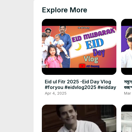
Explore More
Eid ul Fitr 2025 -Eid Day Vlog
সমুদ
#foryou #eidvlog2025 #eidday
গুচ
#if
Apr 4, 2025
Mar