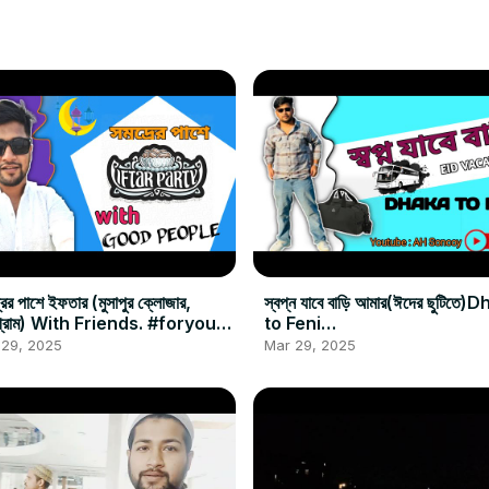
্রের পাশে ইফতার (মুসাপুর ক্লোজার,
স্বপ্ন যাবে বাড়ি আমার(ঈদের ছুটিতে
্ছগ্রাম) With Friends. #foryou
to Feni
tarvlog #musapur
https://www.youtube.com
 29, 2025
Mar 29, 2025
ch?v=ciBnbRssHno #fory