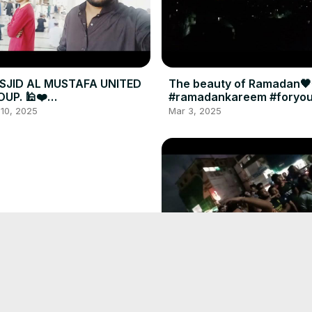
SJID AL MUSTAFA UNITED
The beauty of Ramadan🖤
UP. 🕌❤️
#ramadankareem #foryo
sjid_al_Mustafa #masjid
#sehri #sehristatus
10, 2025
Mar 3, 2025
lam #vlog #foryou
ni #foryou
12, 2025
দাগণভূঞায় ফুটবল ভক্তদের উন্মাদনা 🤎 
মত ফিনিশিং ব্যর্থতায় হারতে হল। বাট চেষ্