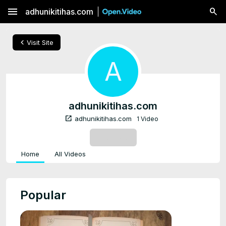
menu
adhunikitihas.com
chevron_left
Visit Site
A
adhunikitihas.com
open_in_new
adhunikitihas.com
1 Video
SUBSCRIBE
Home
All Videos
Popular