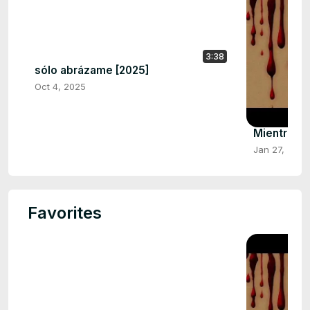
3:38
sólo abrázame [2025]
Oct 4, 2025
Mientras 
Jan 27, 2024
Favorites