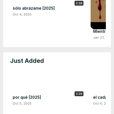
3:38
sólo abrázame [2025]
Oct 4, 2025
Mientras 
Jan 27, 2024
Just Added
3:39
por qué [2025]
el cadáver
Oct 5, 2025
Oct 4, 2025