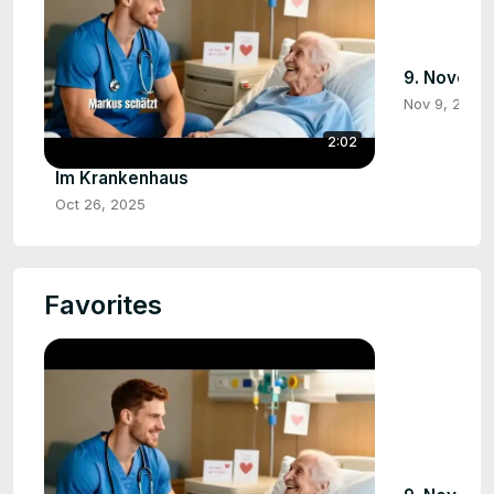
9. Novemb
Nov 9, 2025
2:02
Im Krankenhaus
Oct 26, 2025
Favorites