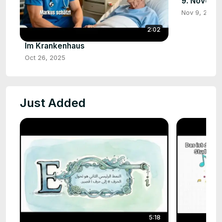
9. Novemb
Nov 9, 2025
2:02
Im Krankenhaus
Oct 26, 2025
Just Added
5:18