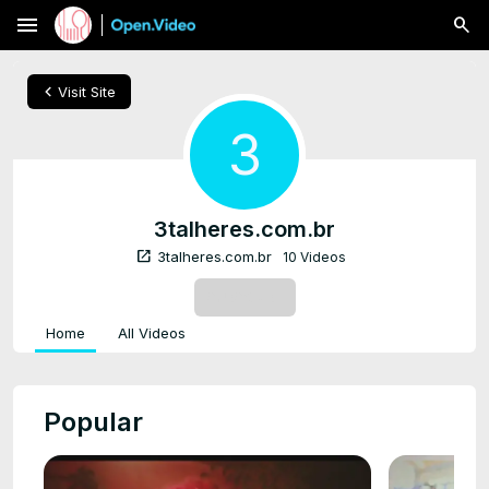
menu
chevron_left
Visit Site
3
3talheres.com.br
open_in_new
3talheres.com.br
10 Videos
SUBSCRIBE
Home
All Videos
Popular