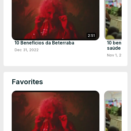
2:51
10 Benefícios da Beterraba
10 benefíc
saúde
Dec 31, 2022
Nov 1, 2022
Favorites