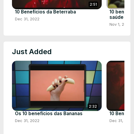
2:51
10 Benefícios da Beterraba
10 benefíc
saúde
Dec 31, 2022
Nov 1, 2022
Just Added
2:32
Os 10 benefícios das Bananas
10 Benefíc
Dec 31, 2022
Dec 31, 2022