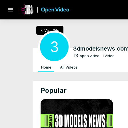
menu
chevron_left
Visit Site
3
3dmodelsnews.co
open_in_new
open.video
1 Video
Home
All Videos
Popular