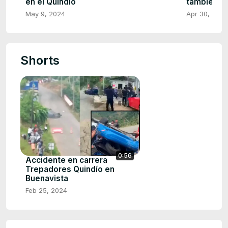
en el Quindío
también fu
May 9, 2024
Apr 30, 2024
Shorts
0:56
Accidente en carrera
Trepadores Quindío en
Buenavista
Feb 25, 2024