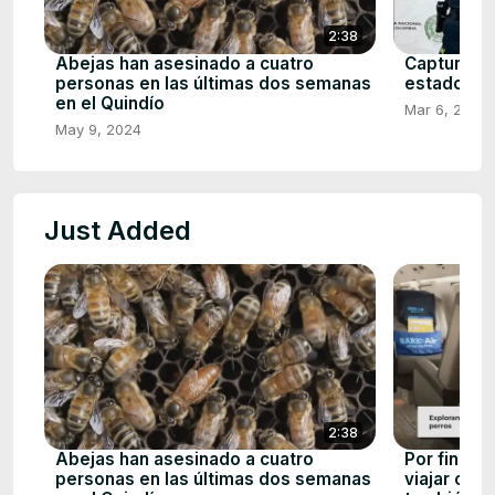
2:38
Abejas han asesinado a cuatro
Capturan a
personas en las últimas dos semanas
estadounid
en el Quindío
Mar 6, 2024
May 9, 2024
Just Added
2:38
Abejas han asesinado a cuatro
Por fin un
personas en las últimas dos semanas
viajar con