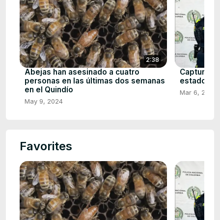
2:38
Abejas han asesinado a cuatro
Capturan a
personas en las últimas dos semanas
estadounid
en el Quindío
Mar 6, 2024
May 9, 2024
Favorites