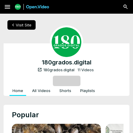
menu
chevron_left
Visit Site
180grados.digital
open_in_new
180grados.digital
11 Videos
SUBSCRIBE
Home
All Videos
Shorts
Playlists
Popular