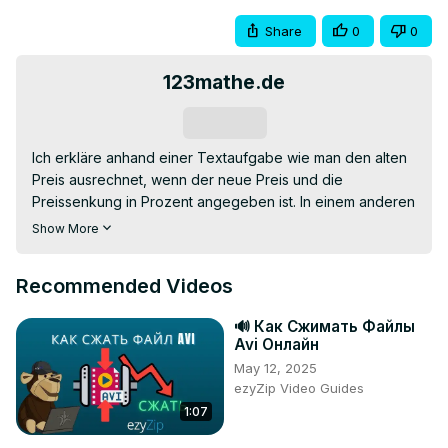
Share
0
0
123mathe.de
Subscribe
Ich erkläre anhand einer Textaufgabe wie man den alten 
Preis ausrechnet, wenn der neue Preis und die 
Preissenkung in Prozent angegeben ist. In einem anderen 
Video habe ich erklärt, wie man dies berechnet, wenn die 
Show More
Preissenkung in Euro angeben ist.

Diese und ähnliche Aufgaben mit komplettem 
Recommended Videos
Lösungsweg findest du unter
https://123mathe.de/prozentrechnen-aufgaben-ii
🔊 Как Сжимать Файлы
0:00 Aufgabenstellung

Avi Онлайн
0:25 Wie teuer war das Gerät vorher? = Grundwert

May 12, 2025
1:26 Formel

ezyZip Video Guides
2:20 Preisnachlass

1:07
#123mathe wünscht allen viel Erfolg