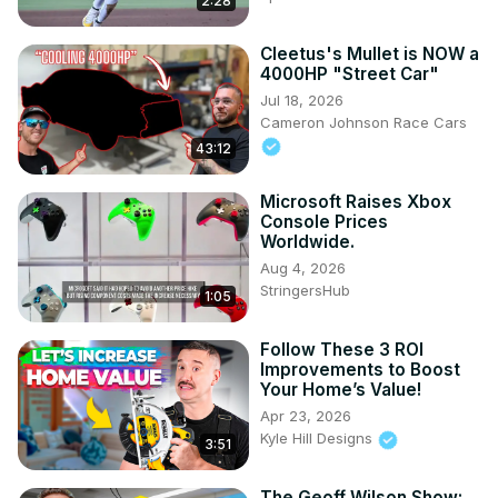
2:28
Cleetus's Mullet is NOW a
4000HP "Street Car"
Jul 18, 2026
Cameron Johnson Race Cars
43:12
Microsoft Raises Xbox
Console Prices
Worldwide.
Aug 4, 2026
StringersHub
1:05
Follow These 3 ROI
Improvements to Boost
Your Home’s Value!
Apr 23, 2026
Kyle Hill Designs
3:51
The Geoff Wilson Show: