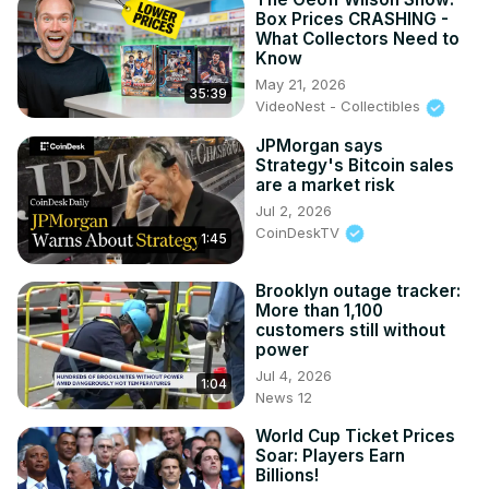
Box Prices CRASHING -
What Collectors Need to
Know
May 21, 2026
35:39
VideoNest - Collectibles
JPMorgan says
Strategy's Bitcoin sales
are a market risk
Jul 2, 2026
CoinDeskTV
1:45
Brooklyn outage tracker:
More than 1,100
customers still without
power
Jul 4, 2026
1:04
News 12
World Cup Ticket Prices
Soar: Players Earn
Billions!