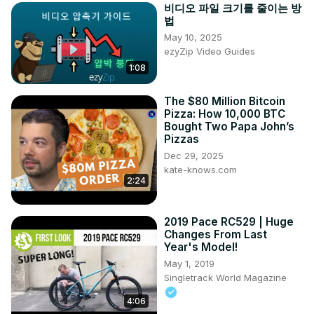
비디오 파일 크기를 줄이는 방
법
May 10, 2025
ezyZip Video Guides
1:08
The $80 Million Bitcoin
Pizza: How 10,000 BTC
Bought Two Papa John’s
Pizzas
Dec 29, 2025
kate-knows.com
2:24
2019 Pace RC529 | Huge
Changes From Last
Year's Model!
May 1, 2019
Singletrack World Magazine
4:06