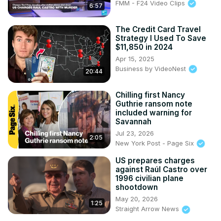
FMM - F24 Video Clips
6:57
The Credit Card Travel
Strategy I Used To Save
$11,850 in 2024
Apr 15, 2025
Business by VideoNest
20:44
Chilling first Nancy
Guthrie ransom note
included warning for
Savannah
Jul 23, 2026
2:05
New York Post - Page Six
US prepares charges
against Raúl Castro over
1996 civilian plane
shootdown
May 20, 2026
1:25
Straight Arrow News