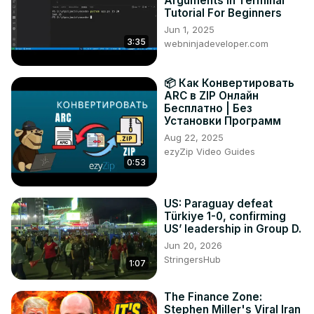
Arguments in Terminal
Tutorial For Beginners
Jun 1, 2025
3:35
webninjadeveloper.com
📦 Как Конвертировать
ARC в ZIP Онлайн
Бесплатно | Без
Установки Программ
Aug 22, 2025
ezyZip Video Guides
0:53
US: Paraguay defeat
Türkiye 1-0, confirming
US’ leadership in Group D.
Jun 20, 2026
StringersHub
1:07
The Finance Zone:
Stephen Miller's Viral Iran