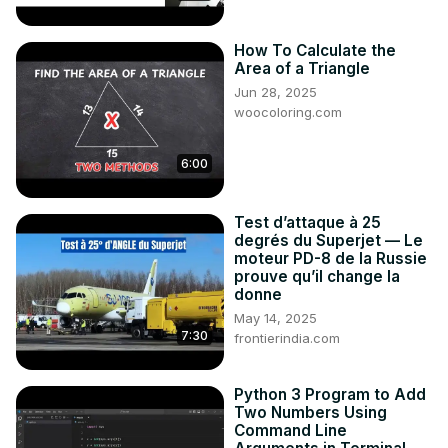
How To Calculate the
Area of a Triangle
Jun 28, 2025
woocoloring.com
6:00
Test d’attaque à 25
degrés du Superjet — Le
moteur PD-8 de la Russie
prouve qu’il change la
donne
May 14, 2025
7:30
frontierindia.com
Python 3 Program to Add
Two Numbers Using
Command Line