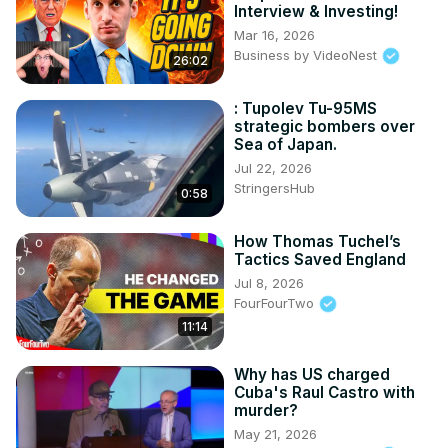
Interview & Investing!
Mar 16, 2026
Business by VideoNest
26:02
: Tupolev Tu-95MS
strategic bombers over
Sea of Japan.
Jul 22, 2026
StringersHub
0:58
How Thomas Tuchel’s
Tactics Saved England
Jul 8, 2026
FourFourTwo
11:14
Why has US charged
Cuba's Raul Castro with
murder?
May 21, 2026