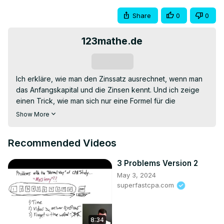
Share
0
0
123mathe.de
Subscribe
Ich erkläre, wie man den Zinssatz ausrechnet, wenn man 
das Anfangskapital und die Zinsen kennt. Und ich zeige 
einen Trick, wie man sich nur eine Formel für die 
Zinsrechnung merken braucht.

Show More
Diese und ähnliche Aufgaben mit komplettem 
Lösungsweg findest du unter
Recommended Videos
https://123mathe.de/zinsrechnung-aufgaben-ii
0:00 Aufgabenstellung

3 Problems Version 2
1:00 Nur eine Formel merken!

May 3, 2024
1:28 Formel umstellen

superfastcpa.com
2:06 Werte einsetzen

#123mathe wünscht allen viel Erfolg
8:34