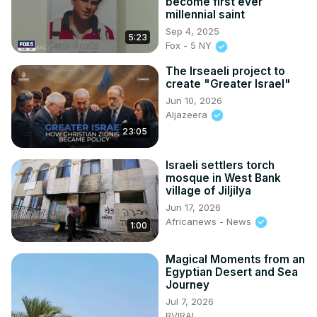
become first ever
millennial saint
Sep 4, 2025
5:23
Fox - 5 NY
The Irseaeli project to
create "Greater Israel"
Jun 10, 2026
Aljazeera
23:05
Israeli settlers torch
mosque in West Bank
village of Jiljilya
Jun 17, 2026
Africanews - News
1:00
Magical Moments from an
Egyptian Desert and Sea
Journey
Jul 7, 2026
BVIRAL