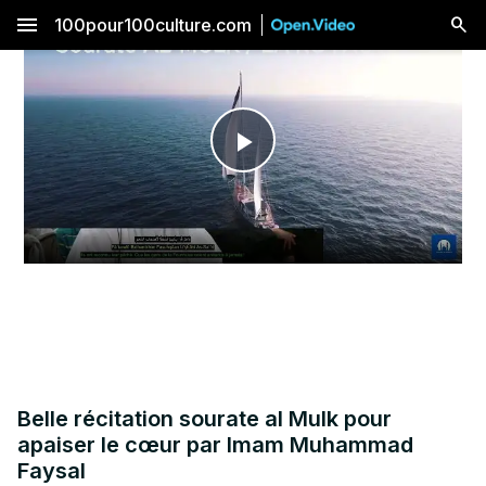
menu
100pour100culture.com
Play
Video
Belle récitation sourate al Mulk pour
apaiser le cœur par Imam Muhammad
Faysal