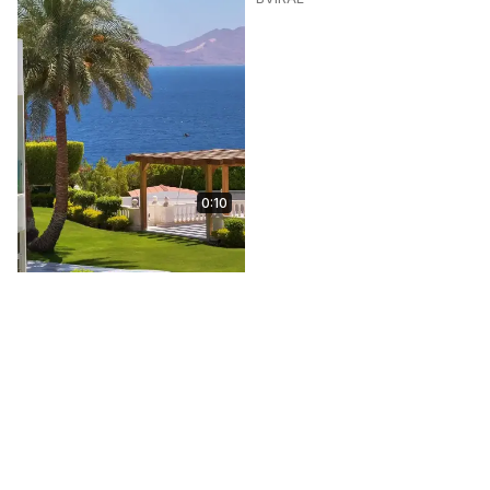
0:10
Lebanon: thousands mark
Ashoura in Nabatieh amid
rubble left by Israeli
strikes
Jun 26, 2026
1:00
Euronews News