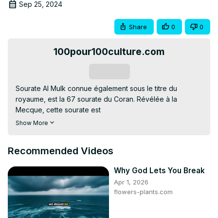
Sep 25, 2024
Share
0
0
100pour100culture.com
Subscribe
Sourate Al Mulk connue également sous le titre du 
royaume, est la 67 sourate du Coran. Révélée à la 
Mecque, cette sourate est

composée de 30 versets. Tout comme la sourate 
Show More
Salvatrice « Al Munajiyat » ou encore la Préservatrice « Al 
waqiyat », Al Mulk est connue

Recommended Videos
pour être la sourate qui protège celui qui la lit du 
châtiment de la tombe.

Why God Lets You Break
-Elle évoque le pouvoir admirable de Dieu perçu à 
Apr 1, 2026
travers sa parfaite création des êtres et de l’univers, afin 
flowers-plants.com
que les Hommes aient foi en

lui, l’adorent et lui éprouve un total dévouement.

-Elle aborde le jour du Jugement, en décrivant l’état des 