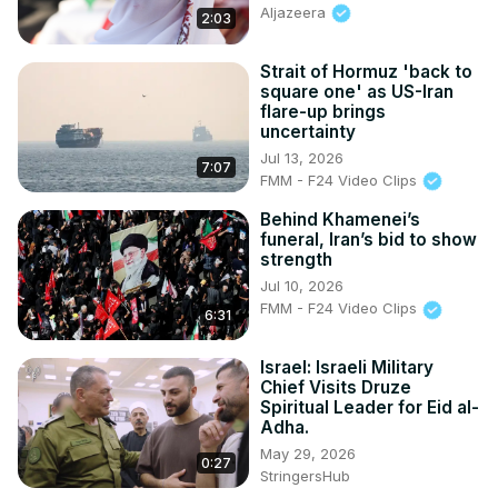
fait, une Sourate du Coran dont la récitation chaque soir, 
Aljazeera
2:03
est source d’une bonne et grande rétribution ».
Strait of Hormuz 'back to
square one' as US-Iran
flare-up brings
uncertainty
Jul 13, 2026
7:07
FMM - F24 Video Clips
Behind Khamenei’s
funeral, Iran’s bid to show
strength
Jul 10, 2026
FMM - F24 Video Clips
6:31
Israel: Israeli Military
Chief Visits Druze
Spiritual Leader for Eid al-
Adha.
May 29, 2026
0:27
StringersHub