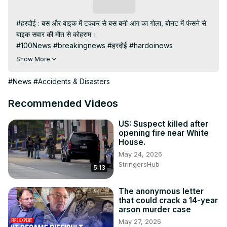
Subscribe
#हरदोई : बस और बाइक में टक्कर से बस बनी आग का गोला, बोनट में फंसने से 
बाइक सवार की मौत से कोहराम।

#100News #breakingnews #हरदोई #hardoinews

Subscribe My channel:
Show More
https://youtube.com/channel/UC8r6KcCK-
3dyBWQ2A1jSDFQ?sub_confirmation=1
#News
#Accidents & Disasters
Visit to 100 News Website:
 https://100newslive.com/
Download 100 News Aap:
Recommended Videos
https://play.google.com/store/apps/details?
id=in.android.a100newslive
US: Suspect killed after
opening fire near White
Follow us on Facebook:
House.
https://www.facebook.com/100newslive/
May 24, 2026
Follow us on Twitter:
 https://twitter.com/100_newslive?
StringersHub
5:13
t=oD_i01ipLnAmAhwNy01u0Q&s=09
The anonymous letter
that could crack a 14-year
arson murder case
May 27, 2026