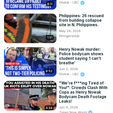
Global - LBC
8:11
Philippines: 26 rescued
from building collapse
site in N. Philippines.
May 24, 2026
StringersHub
1:51
Henry Nowak murder:
Police bodycam shows
student saying ‘I can’t
breathe’
Jun 2, 2026
8:52
Global - LBC
"We're f***ing Tired of
You!": Crowds Clash With
Cops as Henry Nowak
Bodycam Death Footage
Leaks!
Jun 4, 2026
4:34
Times Now World