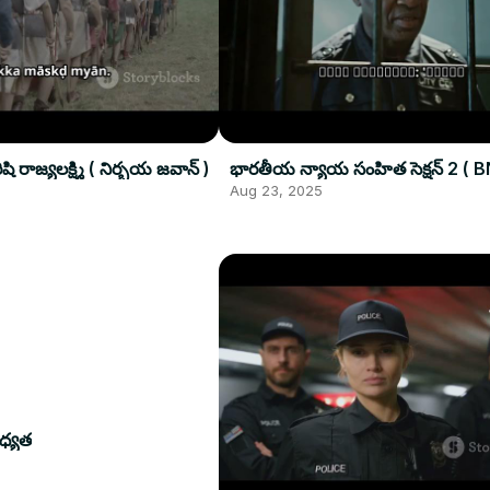
ి రాజ్యలక్ష్మి ( నిర్భయ జవాన్ )
భారతీయ న్యాయ సంహిత సెక్షన్ 2 ( B
Aug 23, 2025
ధ్యత