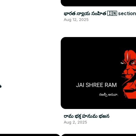
భారత న్యాయ సంహిత 🇮🇳 section 1
Aug 12, 2025
🔥
రామ భక్త హనుమ భజన
Aug 2, 2025