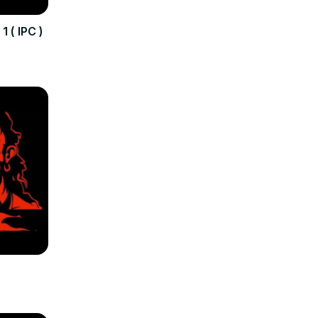
 ( IPC )