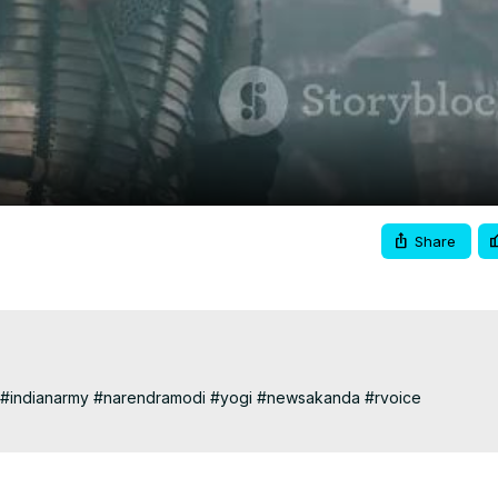
Video
Share
#indianarmy #narendramodi #yogi #newsakanda #rvoice 