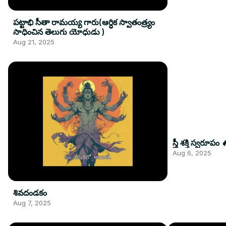
పట్టాభి సీతా రామయ్య గారు(ఆర్ధిక స్వాతంత్ర్యం
సాధించిన తెలుగు యోధుడు )
Aug 21, 2025
స్త్రీ శక్తి స్వరూపం 
Aug 6, 2025
శివదండకం
Aug 7, 2025