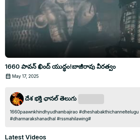
1660 పావన్ ఖింద్ యుద్ధం!బాజీరావు వీరత్వం
May 17, 2025
దేశ భక్తి ఛానల్ తెలుగు
Subscribe
1660paawnkhindhyudhambajirao #dheshabakthichanneltelugu 
#dharmarakshanadhal #rssmahilawing#
Latest Videos