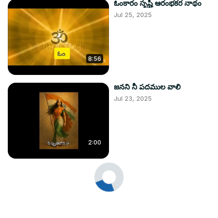
ఓంకారం సృష్టి ఆరంభకర నాథం
Jul 25, 2025
8:56
జనని నీ పదముల వాలి
Jul 23, 2025
2:00