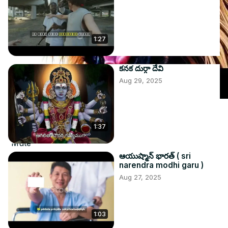
1:27
కనక దుర్గా దేవి
Aug 29, 2025
Video Player is loading.
Play Video
1:37
Play
Mute
Current Time
0:00
ఆయుష్మాన్ భారత్ ( sri
narendra modhi garu )
/
Aug 27, 2025
Duration
1:16
Remaining Time
-
1:16
1x
1:03
Playback Rate