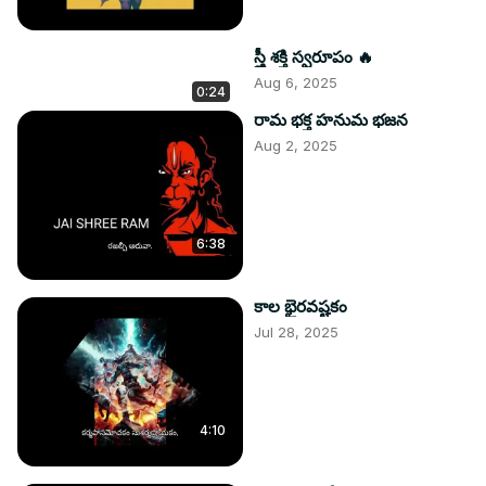
స్త్రీ శక్తి స్వరూపం 🔥
Aug 6, 2025
0:24
రామ భక్త హనుమ భజన
Aug 2, 2025
6:38
కాల భైరవష్టకం
Jul 28, 2025
4:10