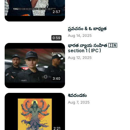
2:57
ప్రవచనం & ఓ బాధ్యత
Aug 14, 2025
0:59
భారత న్యాయ సంహిత 🇮🇳
section 1 ( IPC )
Aug 12, 2025
3:40
శివదండకం
Aug 7, 2025
2:21