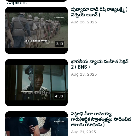
Captions
పుల్వామా దాడి రిషి రాజ్యలక్ష్మి (
నిర్భయ జవాన్ )
Settings
Aug 26, 2025
LQ
Auto(360p
)
Share
Fullscreen
3:13
భారతీయ న్యాయ సంహిత సెక్షన్
2 ( BNS )
Aug 23, 2025
4:33
పట్టాభి సీతా రామయ్య
గారు(ఆర్ధిక స్వాతంత్ర్యం సాధించిన
తెలుగు యోధుడు )
Aug 21, 2025