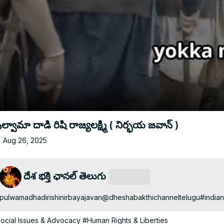
ల్వామా దాడి రిషి రాజ్యలక్ష్మి ( నిర్భయ జవాన్ )
Aug 26, 2025
దేశ భక్తి ఛానల్ తెలుగు
Subscribe
pulwamadhadirishinirbayajavan@dheshabakthichanneltelugu#indi
ocial Issues & Advocacy
#Human Rights & Liberties