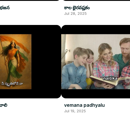
 భజన
కాల భైరవష్టకం
Jul 28, 2025
వాలి
vemana padhyalu
Jul 19, 2025