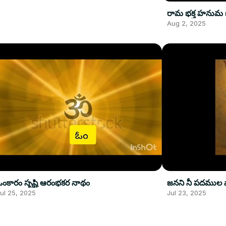
రామ భక్త హనుమ
Aug 2, 2025
ఓంకారం సృష్టి ఆరంభకర నాథం
జనని నీ పదముల 
ul 25, 2025
Jul 23, 2025