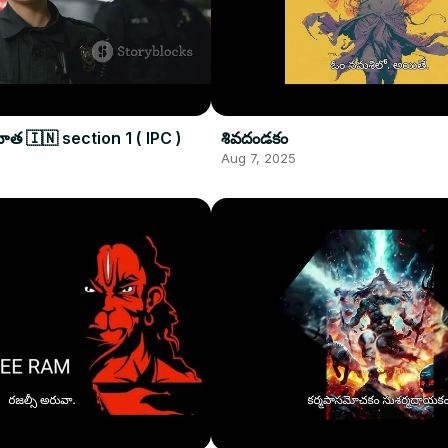
త 🇮🇳 section 1 ( IPC )
శివదండకం
Aug 7, 2025