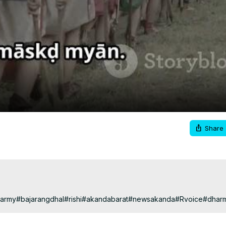
Video
Share
anarmy#bajarangdhal#rishi#akandabarat#newsakanda#Rvoice#dhar