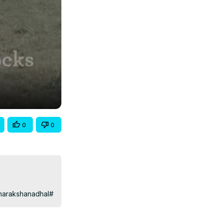
0
0
marakshanadhal#