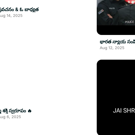
ప్రవచనం & ఓ బాధ్యత
ug 14, 2025
భారత న్యాయ సంహి
Aug 12, 2025
్త్రీ శక్తి స్వరూపం 🔥
ug 6, 2025