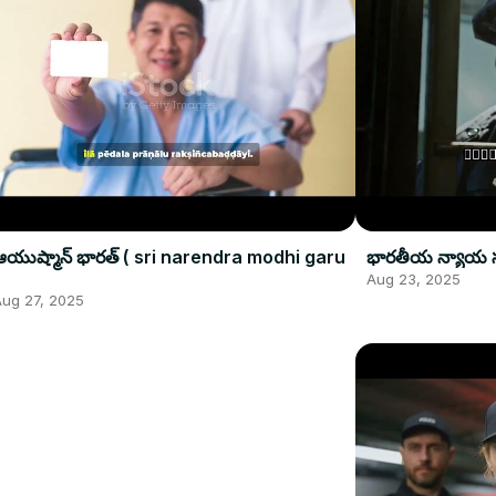
ఆయుష్మాన్ భారత్ ( sri narendra modhi garu
భారతీయ న్యాయ సం
Aug 23, 2025
ug 27, 2025