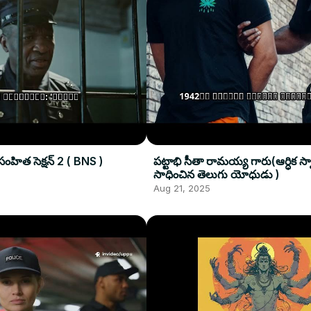
హిత సెక్షన్ 2 ( BNS )
పట్టాభి సీతా రామయ్య గారు(ఆర్ధిక స్వ
సాధించిన తెలుగు యోధుడు )
Aug 21, 2025