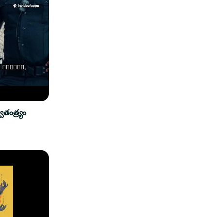
ాతంత్ర్యం