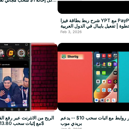
كل إحالة 1$ سحب مجان
شرح ربط بطاقة فيزا YPT مع PayPal خطوة
طوة | تفعيل بايبال في الدول العربية
Feb 3, 2026
اختصار روابط مع اثبات سحب 10$ -- يدعم
الربح من الانترنت عبر رفع الف
بريدي موب
تطبيق Buzzer مع إثبات سحب 13.80$
Jan 8, 2026