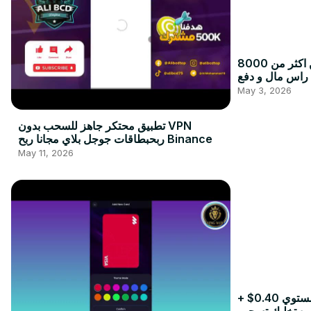
الربح من الانترنت للجزائريين اكثر من 8000
ال و دفع ccp و بريدي
 بدون حد ادنى
May 3, 2026
تطبيق محتكر جاهز للسحب بدون VPN
ربحبطاقات جوجل بلاي مجانا ربح Binance
May 11, 2026
مجانا وبدون ايداع 10$ + كل مستوي 0.40$ +