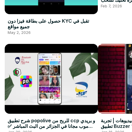
ي ثغره تخليك تسحب
10$
Feb 7, 2026
حصول على بطاقة فيزا دون KYC تقبل في
جميع مواقع
May 2, 2026
يديوهات | تجربة
شرح تطبيق popolive للربح من ccp و بريدي
موب مجانا في الجزائر من البث المباشر ✅
تطبيق بوبو
Jan 29, 2026
Jan 16, 2026