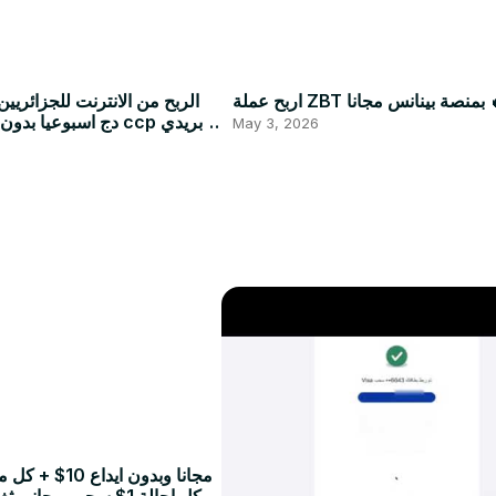
ة بينانس مجانا 🔥
دج اسبوعيا بدون راس م
May 3, 2026
موب