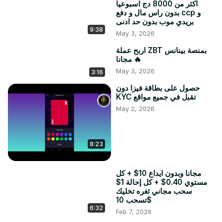
اكثر من 8000 دج اسبوعيا
بدون راس مال و دفع ccp و
بريدي موب بدون حد ادنى
9:38
May 3, 2026
اربح عملة ZBT بمنصة بينانس
مجانا 🔥
May 3, 2026
3:16
حصول على بطاقة فيزا دون
KYC تقبل في جميع مواقع
May 2, 2026
8:23
مجانا وبدون ايداع 10$ + كل
مستوي 0.40$ + كل إحالة 1$
سحب مجاني ثغره تخليك
تسحب 10$
6:32
Feb 7, 2026