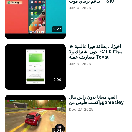
10$ -- يدعم بريدي موب
Jan 8, 2026
9:27
🔥 أخيرًا… بطاقة فيزا عالمية
مجانًا 100% بدون اشتراك ولا
مصاريف خفية!Tevau
Jan 3, 2026
2:00
العب مجانا بدون راس مال
واكسب فلوس منgamesley
Dec 27, 2025
9:04