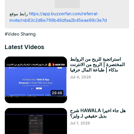
Subscribe
https://app.buzzerfan.com/referral-
رابط موقع 
invite/rsb83c2d8e799b46dfaa2b45eae99c3e7d
#Video Sharing
Latest Videos
استراتجية للربح من الروابط
المختصرة | الربح من الانترنت
بذكاء | طباعة المال حرفيا
Jul 4, 2026
29:46
شرح HAWALA هل جاء اخيرا
بديل حقيقي لـ وایز؟
Jul 1, 2026